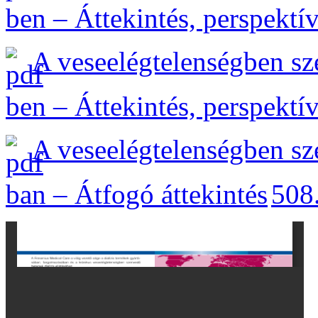
ben – Áttekintés, perspektí
A veseelégtelenségben s
ben – Áttekintés, perspektí
A veseelégtelenségben s
ban – Átfogó áttekintés
508