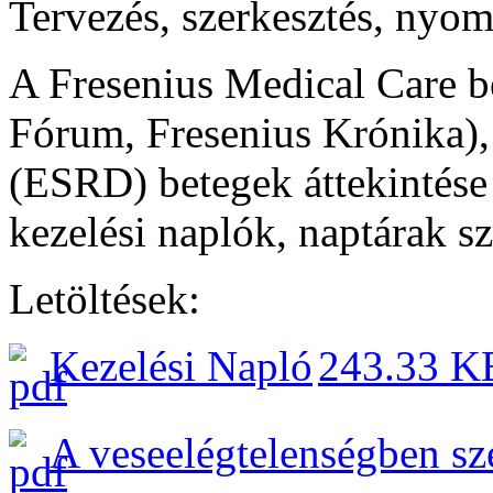
Tervezés, szerkesztés, nyom
A Fresenius Medical Care be
Fórum, Fresenius Krónika),
(ESRD) betegek áttekintés
kezelési naplók, naptárak sz
Letöltések:
Kezelési Napló
243.33 K
A veseelégtelenségben s