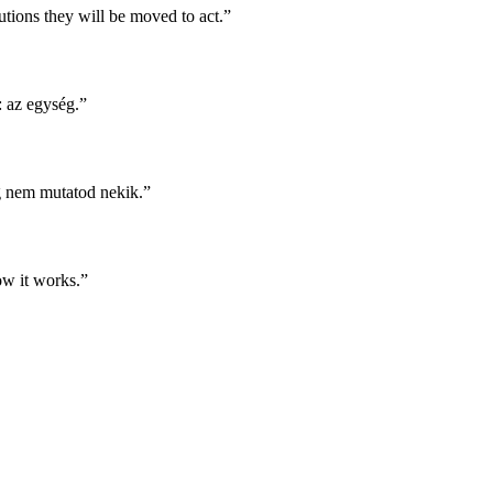
tions they will be moved to act.”
: az egység.”
 nem mutatod nekik.”
how it works.”