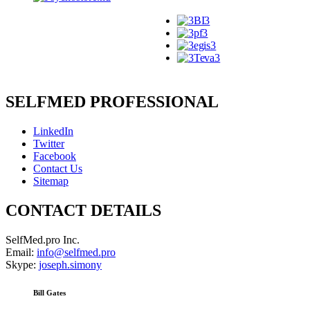
SELFMED PROFESSIONAL
LinkedIn
Twitter
Facebook
Contact Us
Sitemap
CONTACT DETAILS
SelfMed.pro Inc.
Email:
info@selfmed.pro
Skype:
joseph.simony
Bill Gates