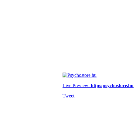
Live Preview:
https:psychostore.hu
Tweet