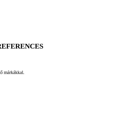
 REFERENCES
tő márkákkal.